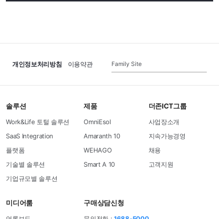
Family Site
개인정보처리방침
이용약관
솔루션
제품
더존ICT그룹
Work&Life 토털 솔루션
OmniEsol
사업장소개
SaaS Integration
Amaranth 10
지속가능경영
플랫폼
WEHAGO
채용
기술별 솔루션
Smart A 10
고객지원
기업규모별 솔루션
미디어룸
구매상담신청
언론보도
문의전화 :
1688-5000