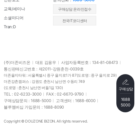
교육/세미나
​구매상담 온라인접수
소셜미디어
전국IT코디센터
Tran:D
(주)더존비즈온
대표 김용우
사업자등록번호 : 134-81-08473
통신판매신고번호 : 제2011-강원춘천-0039호
더존을지타워 : 서울특별시 중구 을지로1가 87
(도로명 : 중구 을지로 29)
더존강촌캠퍼스 : 강원도 춘천시 남산면 수동리 749
(도로명 : 춘천시 남산면 버들1길 130)
구매상담
TEL : 02-6233-3000
FAX : 02-6670-9790
1688
구매상담문의 : 1688-5000
고객센터 : 1688-6000
5000
블루멤버십 가입문의 : 1688-8090
Copyright © DOUZONE BIZON. All rights reserved.