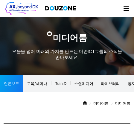
미디어룸
오늘을 넘어 미래의 가치를 만드는 더존ICT그룹의 소식을
만나보세요.
언론보도
교육/세미나
Tran:D
소셜미디어
라이브러리
공
미디어룸
미디어룸