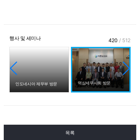
행사 및 세미나
420
/
512
역삼세무사회 방문
인도네시아 제무부 방문
목록