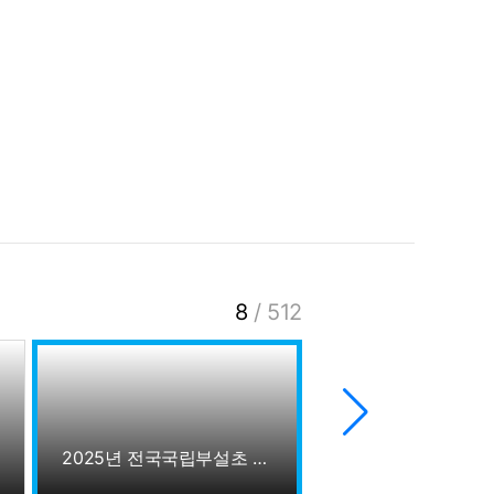
8
/
512
2025년 전국국립부설초 교감선생님 더존강촌캠퍼스 방문