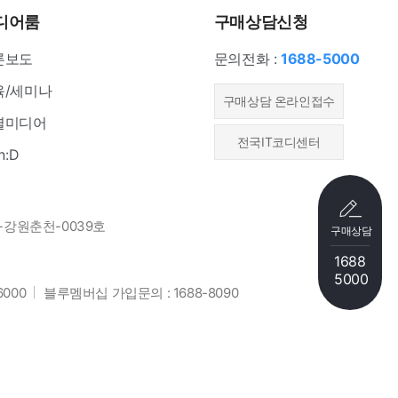
디어룸
구매상담신청
론보도
문의전화 :
1688-5000
육/세미나
​구매상담 온라인접수
셜미디어
전국IT코디센터
n:D
-강원춘천-0039호
구매상담
1688
5000
6000
블루멤버십 가입문의 : 1688-8090