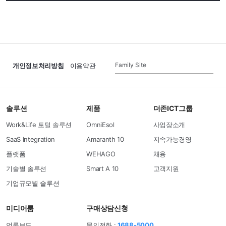
Family Site
개인정보처리방침
이용약관
솔루션
제품
더존ICT그룹
Work&Life 토털 솔루션
OmniEsol
사업장소개
SaaS Integration
Amaranth 10
지속가능경영
플랫폼
WEHAGO
채용
기술별 솔루션
Smart A 10
고객지원
기업규모별 솔루션
미디어룸
구매상담신청
언론보도
문의전화 :
1688-5000