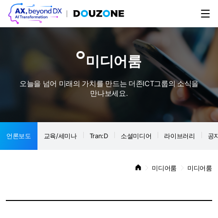
미디어룸
오늘을 넘어 미래의 가치를 만드는 더존ICT그룹의 소식을
만나보세요.
언론보도
교육/세미나
Tran:D
소셜미디어
라이브러리
공
미디어룸
미디어룸