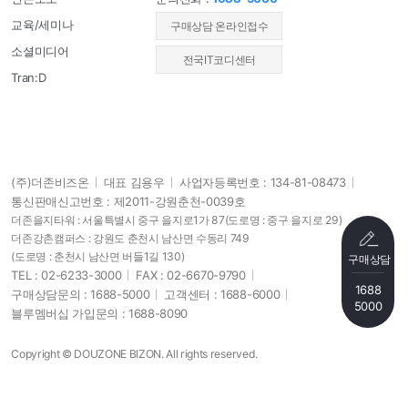
교육/세미나
​구매상담 온라인접수
소셜미디어
전국IT코디센터
Tran:D
(주)더존비즈온
대표 김용우
사업자등록번호 : 134-81-08473
통신판매신고번호 : 제2011-강원춘천-0039호
더존을지타워 : 서울특별시 중구 을지로1가 87
(도로명 : 중구 을지로 29)
더존강촌캠퍼스 : 강원도 춘천시 남산면 수동리 749
(도로명 : 춘천시 남산면 버들1길 130)
구매상담
TEL : 02-6233-3000
FAX : 02-6670-9790
1688
구매상담문의 : 1688-5000
고객센터 : 1688-6000
5000
블루멤버십 가입문의 : 1688-8090
Copyright © DOUZONE BIZON. All rights reserved.