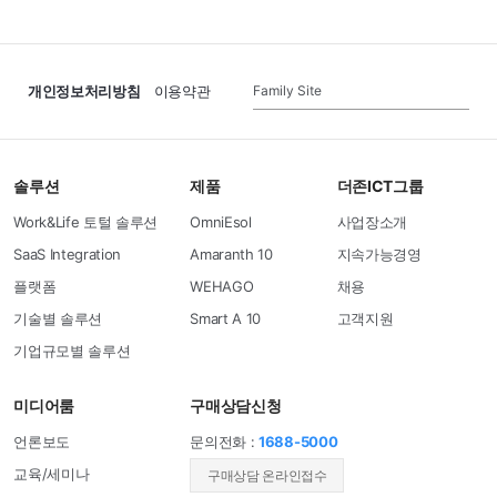
Family Site
개인정보처리방침
이용약관
솔루션
제품
더존ICT그룹
Work&Life 토털 솔루션
OmniEsol
사업장소개
SaaS Integration
Amaranth 10
지속가능경영
플랫폼
WEHAGO
채용
기술별 솔루션
Smart A 10
고객지원
기업규모별 솔루션
미디어룸
구매상담신청
언론보도
문의전화 :
1688-5000
교육/세미나
​구매상담 온라인접수