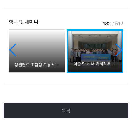
행사 및 세미나
182
/
512
더존 SmartA 하계직무연수
전
강원랜드 IT 담당 초청 세미나
목록