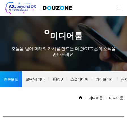
미디어룸
오늘을 넘어 미래의 가치를 만드는 더존ICT그룹의 소식을
만나보세요.
언론보도
교육/세미나
Tran:D
소셜미디어
라이브러리
공
미디어룸
미디어룸