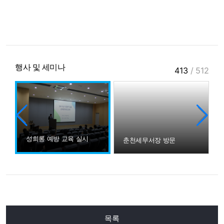
행사 및 세미나
413
/
512
성희롱 예방 교육 실시
미나
춘천세무서장 방문
목록