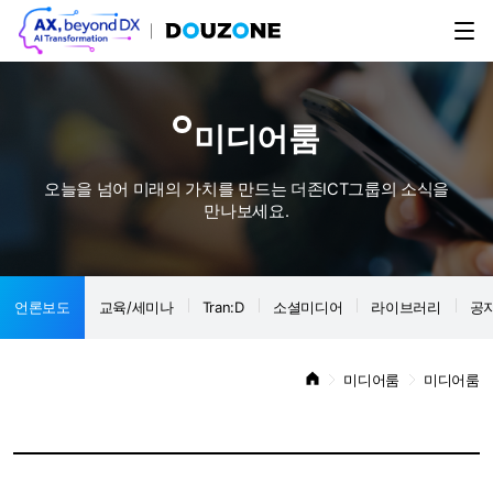
미디어룸
오늘을 넘어 미래의 가치를 만드는 더존ICT그룹의 소식을
만나보세요.
언론보도
교육/세미나
Tran:D
소셜미디어
라이브러리
공
미디어룸
미디어룸