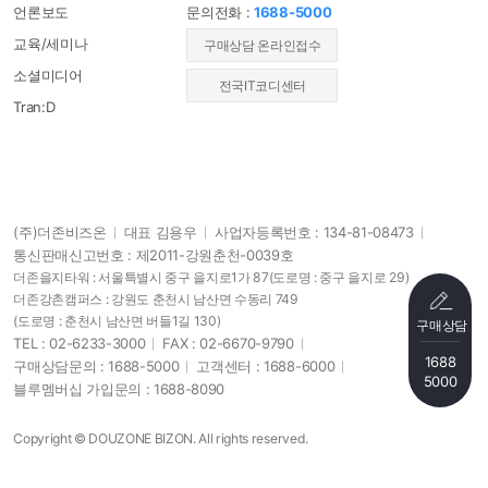
언론보도
문의전화 :
1688-5000
교육/세미나
​구매상담 온라인접수
소셜미디어
전국IT코디센터
Tran:D
(주)더존비즈온
대표 김용우
사업자등록번호 : 134-81-08473
통신판매신고번호 : 제2011-강원춘천-0039호
더존을지타워 : 서울특별시 중구 을지로1가 87
(도로명 : 중구 을지로 29)
더존강촌캠퍼스 : 강원도 춘천시 남산면 수동리 749
(도로명 : 춘천시 남산면 버들1길 130)
구매상담
TEL : 02-6233-3000
FAX : 02-6670-9790
1688
구매상담문의 : 1688-5000
고객센터 : 1688-6000
5000
블루멤버십 가입문의 : 1688-8090
Copyright © DOUZONE BIZON. All rights reserved.