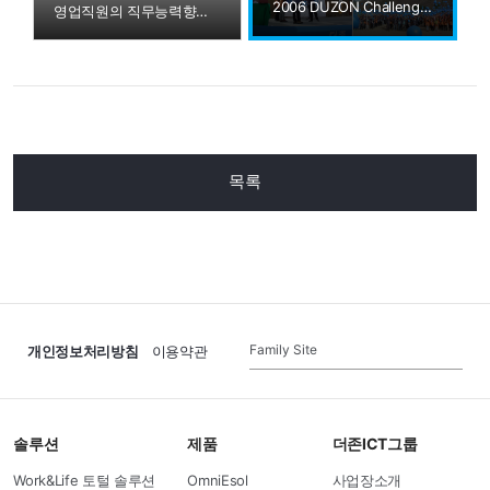
2006 DUZON Challenge & Passion Day Workshop
탐방
영업직원의 직무능력향상을 위한 워크샵
목록
Family Site
개인정보처리방침
이용약관
솔루션
제품
더존ICT그룹
Work&Life 토털 솔루션
OmniEsol
사업장소개