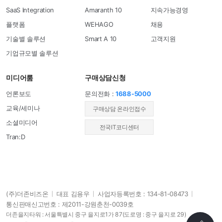
SaaS Integration
Amaranth 10
지속가능경영
플랫폼
WEHAGO
채용
기술별 솔루션
Smart A 10
고객지원
기업규모별 솔루션
미디어룸
구매상담신청
언론보도
문의전화 :
1688-5000
교육/세미나
​구매상담 온라인접수
소셜미디어
전국IT코디센터
Tran:D
(주)더존비즈온
대표 김용우
사업자등록번호 : 134-81-08473
통신판매신고번호 : 제2011-강원춘천-0039호
더존을지타워 : 서울특별시 중구 을지로1가 87
(도로명 : 중구 을지로 29)