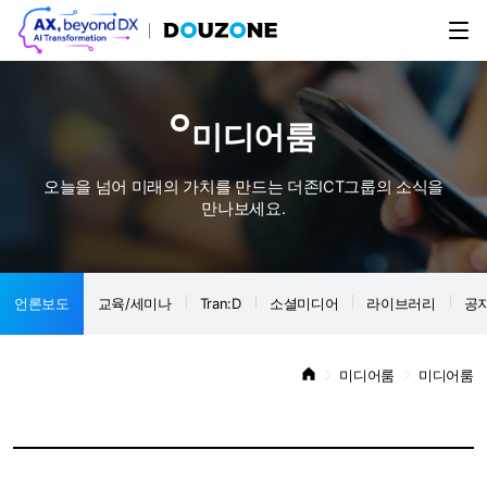
미디어룸
오늘을 넘어 미래의 가치를 만드는 더존ICT그룹의 소식을
만나보세요.
언론보도
교육/세미나
Tran:D
소셜미디어
라이브러리
공
미디어룸
미디어룸