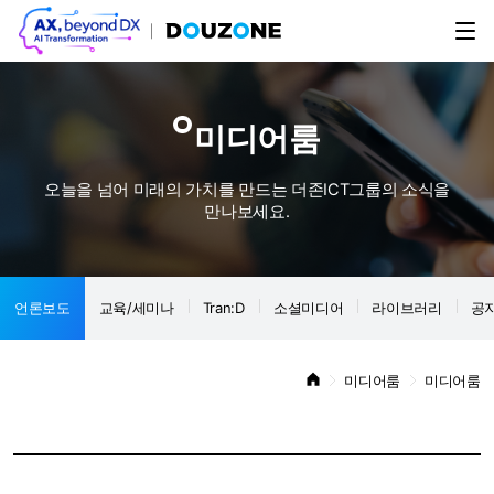
미디어룸
오늘을 넘어 미래의 가치를 만드는 더존ICT그룹의 소식을
만나보세요.
언론보도
교육/세미나
Tran:D
소셜미디어
라이브러리
공
미디어룸
미디어룸