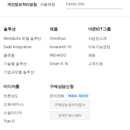
Family Site
개인정보처리방침
이용약관
솔루션
제품
더존ICT그룹
Work&Life 토털 솔루션
OmniEsol
사업장소개
SaaS Integration
Amaranth 10
지속가능경영
플랫폼
WEHAGO
채용
기술별 솔루션
Smart A 10
고객지원
기업규모별 솔루션
미디어룸
구매상담신청
언론보도
문의전화 :
1688-5000
교육/세미나
​구매상담 온라인접수
소셜미디어
전국IT코디센터
Tran:D