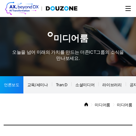
미디어룸
오늘을 넘어 미래의 가치를 만드는 더존ICT그룹의 소식을
만나보세요.
언론보도
교육/세미나
Tran:D
소셜미디어
라이브러리
공
미디어룸
미디어룸