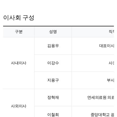
이사회 구성
이사회의
구분
성명
직책
직명,
성명,
직책이
김용우
대표이사
나온표
사내이사
이강수
사장
지용구
부사
장혁재
연세의료원 의료정
사외이사
이철희
중앙대학교 광