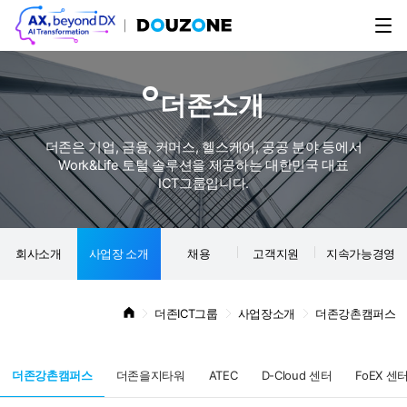
더존소개
더존은 기업, 금융, 커머스, 헬스케어, 공공 분야 등에서
Work&Life 토털 솔루션을 제공하는 대한민국 대표
ICT그룹입니다.
회사소개
사업장 소개
채용
고객지원
지속가능경영
더존ICT그룹
사업장소개
더존강촌캠퍼스
더존강촌캠퍼스
더존을지타워
ATEC
D-Cloud 센터
FoEX 센