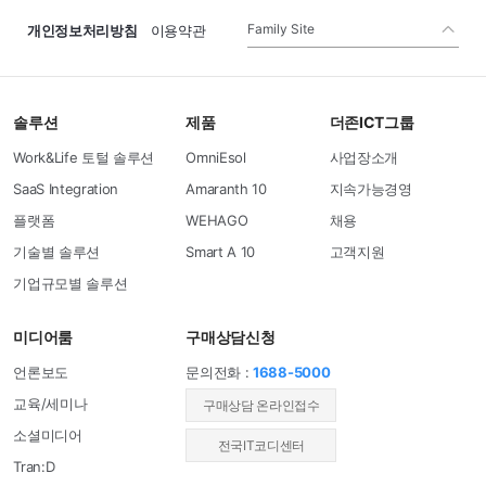
Family Site
개인정보처리방침
이용약관
솔루션
제품
더존ICT그룹
Work&Life 토털 솔루션
OmniEsol
사업장소개
SaaS Integration
Amaranth 10
지속가능경영
플랫폼
WEHAGO
채용
기술별 솔루션
Smart A 10
고객지원
기업규모별 솔루션
미디어룸
구매상담신청
언론보도
문의전화 :
1688-5000
교육/세미나
​구매상담 온라인접수
소셜미디어
전국IT코디센터
Tran:D