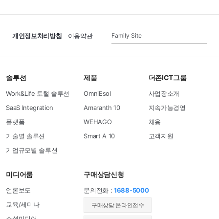
Family Site
개인정보처리방침
이용약관
솔루션
제품
더존ICT그룹
Work&Life 토털 솔루션
OmniEsol
사업장소개
SaaS Integration
Amaranth 10
지속가능경영
플랫폼
WEHAGO
채용
기술별 솔루션
Smart A 10
고객지원
기업규모별 솔루션
미디어룸
구매상담신청
언론보도
문의전화 :
1688-5000
교육/세미나
​구매상담 온라인접수
소셜미디어