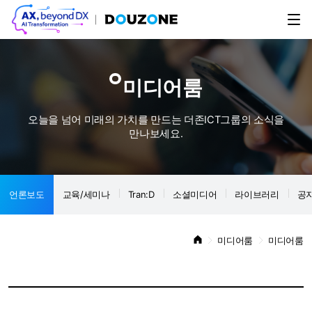
미디어룸
오늘을 넘어 미래의 가치를 만드는 더존ICT그룹의 소식을
만나보세요.
언론보도
교육/세미나
Tran:D
소셜미디어
라이브러리
공
미디어룸
미디어룸