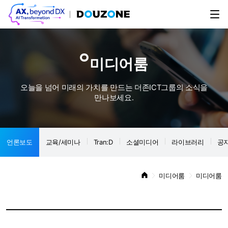
미디어룸
오늘을 넘어 미래의 가치를 만드는 더존ICT그룹의 소식을
만나보세요.
언론보도
교육/세미나
Tran:D
소셜미디어
라이브러리
공
미디어룸
미디어룸