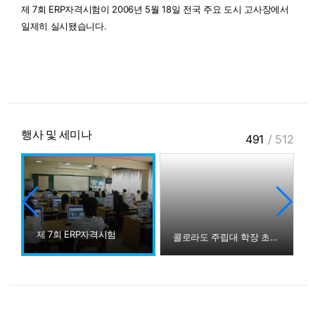
제 7회 ERP자격시험이 2006년 5월 18일 전국 주요 도시 고사장에서
일제히 실시됐습니다.
행사 및 세미나
491
/
512
제 7회 ERP자격시험
시
콜로라도 주립대 학장 초청 더존 IT그룹 탐방