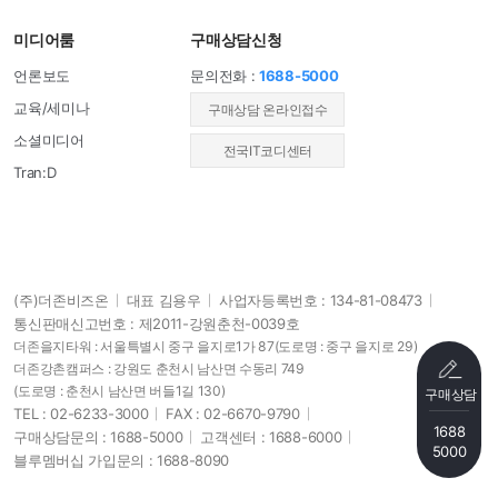
미디어룸
구매상담신청
언론보도
문의전화 :
1688-5000
교육/세미나
​구매상담 온라인접수
소셜미디어
전국IT코디센터
Tran:D
(주)더존비즈온
대표 김용우
사업자등록번호 : 134-81-08473
통신판매신고번호 : 제2011-강원춘천-0039호
더존을지타워 : 서울특별시 중구 을지로1가 87
(도로명 : 중구 을지로 29)
더존강촌캠퍼스 : 강원도 춘천시 남산면 수동리 749
(도로명 : 춘천시 남산면 버들1길 130)
구매상담
TEL : 02-6233-3000
FAX : 02-6670-9790
1688
구매상담문의 : 1688-5000
고객센터 : 1688-6000
5000
블루멤버십 가입문의 : 1688-8090