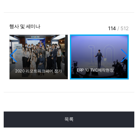
행사 및 세미나
114
/
512
ERP 10 TVC제작현장
2020 리모트워크페어 참가
목록