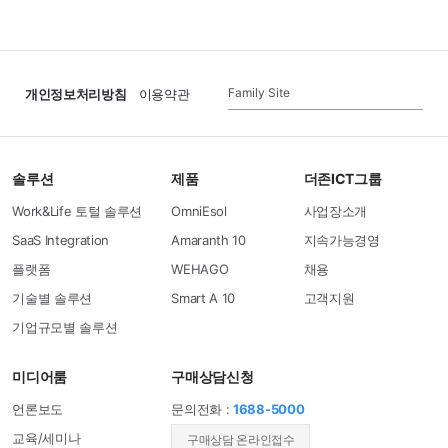
Family Site
개인정보처리방침
이용약관
솔루션
제품
더존ICT그룹
Work&Life 토털 솔루션
OmniEsol
사업장소개
SaaS Integration
Amaranth 10
지속가능경영
플랫폼
WEHAGO
채용
기술별 솔루션
Smart A 10
고객지원
기업규모별 솔루션
미디어룸
구매상담신청
언론보도
문의전화 :
1688-5000
교육/세미나
​구매상담 온라인접수