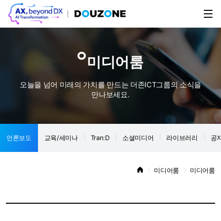
미디어룸
오늘을 넘어 미래의 가치를 만드는 더존ICT그룹의 소식을
만나보세요.
언론보도
교육/세미나
Tran:D
소셜미디어
라이브러리
공
미디어룸
미디어룸