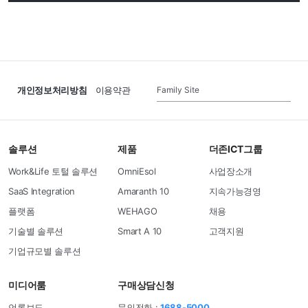
Family Site
개인정보처리방침
이용약관
솔루션
제품
더존ICT그룹
Work&Life 토털 솔루션
OmniEsol
사업장소개
SaaS Integration
Amaranth 10
지속가능경영
플랫폼
WEHAGO
채용
기술별 솔루션
Smart A 10
고객지원
기업규모별 솔루션
미디어룸
구매상담신청
언론보도
문의전화 :
1688-5000