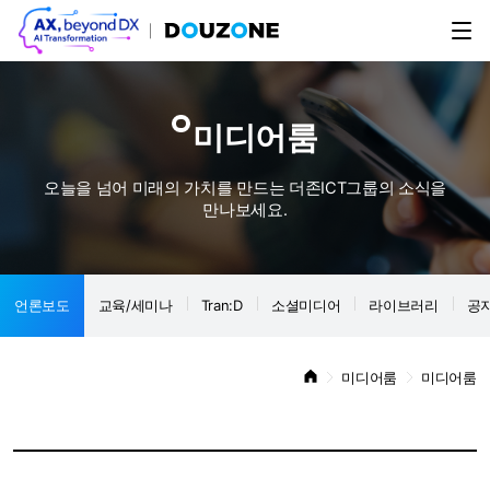
미디어룸
오늘을 넘어 미래의 가치를 만드는 더존ICT그룹의 소식을
만나보세요.
언론보도
교육/세미나
Tran:D
소셜미디어
라이브러리
공
미디어룸
미디어룸