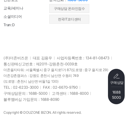
교육/세미나
​구매상담 온라인접수
소셜미디어
전국IT코디센터
Tran:D
(주)더존비즈온
대표 김용우
사업자등록번호 : 134-81-08473
통신판매신고번호 : 제2011-강원춘천-0039호
더존을지타워 : 서울특별시 중구 을지로1가 87
(도로명 : 중구 을지로 29)
더존강촌캠퍼스 : 강원도 춘천시 남산면 수동리 749
(도로명 : 춘천시 남산면 버들1길 130)
구매상담
TEL : 02-6233-3000
FAX : 02-6670-9790
1688
구매상담문의 : 1688-5000
고객센터 : 1688-6000
5000
블루멤버십 가입문의 : 1688-8090
Copyright © DOUZONE BIZON. All rights reserved.