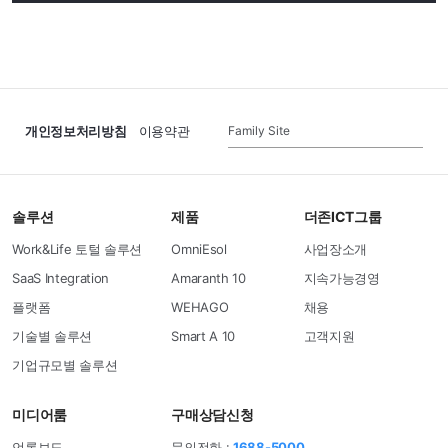
Family Site
개인정보처리방침
이용약관
솔루션
제품
더존ICT그룹
Work&Life 토털 솔루션
OmniEsol
사업장소개
SaaS Integration
Amaranth 10
지속가능경영
플랫폼
WEHAGO
채용
기술별 솔루션
Smart A 10
고객지원
기업규모별 솔루션
미디어룸
구매상담신청
언론보도
문의전화 :
1688-5000