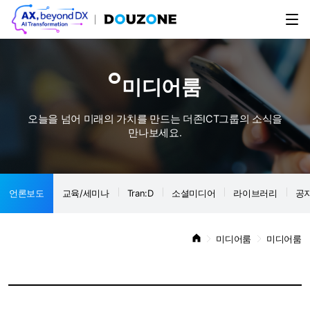
미디어룸
오늘을 넘어 미래의 가치를 만드는 더존ICT그룹의 소식을
만나보세요.
언론보도
교육/세미나
Tran:D
소셜미디어
라이브러리
공
미디어룸
미디어룸