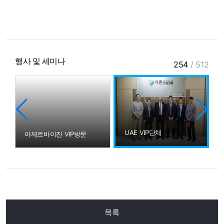
행사 및 세미나
254
/
512
UAE VIP단체
아제르바이잔 VIP방문
목록