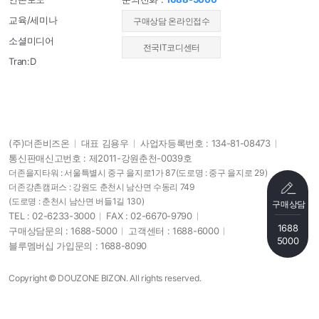
교육/세미나
​구매상담 온라인접수
소셜미디어
전국IT코디센터
Tran:D
(주)더존비즈온
대표 김용우
사업자등록번호 : 134-81-08473
통신판매신고번호 : 제2011-강원춘천-0039호
더존을지타워 : 서울특별시 중구 을지로1가 87
(도로명 : 중구 을지로 29)
더존강촌캠퍼스 : 강원도 춘천시 남산면 수동리 749
(도로명 : 춘천시 남산면 버들1길 130)
구매상담
TEL : 02-6233-3000
FAX : 02-6670-9790
1688
구매상담문의 : 1688-5000
고객센터 : 1688-6000
5000
블루멤버십 가입문의 : 1688-8090
Copyright © DOUZONE BIZON. All rights reserved.